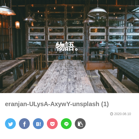
物語。
eranjan-ULysA-AxywY-unsplash (1)
2020.08.10