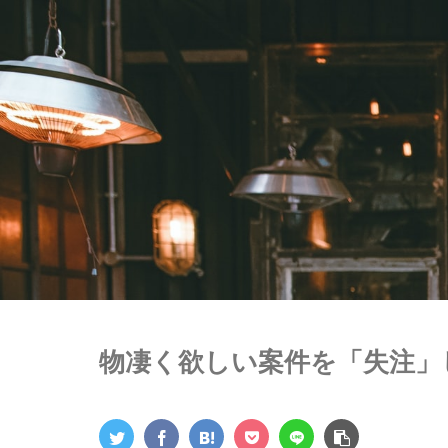
物凄く欲しい案件を「失注」