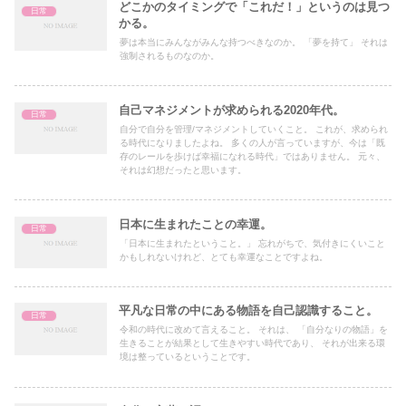
どこかのタイミングで「これだ！」というのは見つ
日常
かる。
夢は本当にみんながみんな持つべきなのか。 「夢を持て」 それは
強制されるものなのか。
自己マネジメントが求められる2020年代。
日常
自分で自分を管理/マネジメントしていくこと。 これが、求められ
る時代になりましたよね。 多くの人が言っていますが、今は「既
存のレールを歩けば幸福になれる時代」ではありません。 元々、
それは幻想だったと思います。
日本に生まれたことの幸運。
日常
「日本に生まれたということ。」 忘れがちで、気付きにくいこと
かもしれないけれど、とても幸運なことですよね。
平凡な日常の中にある物語を自己認識すること。
日常
令和の時代に改めて言えること。 それは、 「自分なりの物語」を
生きることが結果として生きやすい時代であり、 それが出来る環
境は整っているということです。